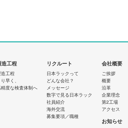
製造工程
リクルート
会社概要
製造工程
日本ラックって
ご挨拶
より早く、
どんな会社？
概要
高精度な検査体制へ
メッセージ
沿革
数字で見る日本ラック
企業理念
社員紹介
第2工場
海外交流
アクセス
募集要項／職種
お知らせ